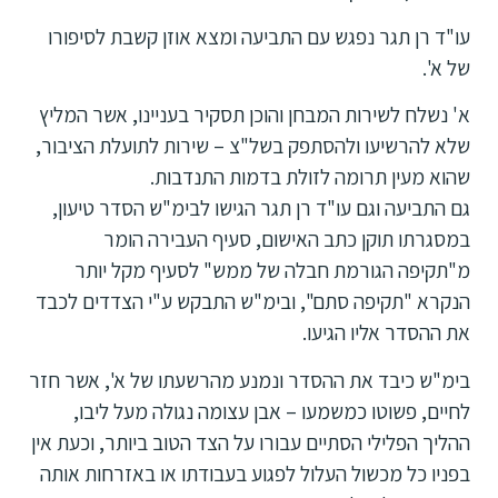
עו"ד רן תגר נפגש עם התביעה ומצא אוזן קשבת לסיפורו
של א'.
א' נשלח לשירות המבחן והוכן תסקיר בעניינו, אשר המליץ
שלא להרשיעו ולהסתפק בשל"צ – שירות לתועלת הציבור,
שהוא מעין תרומה לזולת בדמות התנדבות.
גם התביעה וגם עו"ד רן תגר הגישו לבימ"ש הסדר טיעון,
במסגרתו תוקן כתב האישום, סעיף העבירה הומר
מ"תקיפה הגורמת חבלה של ממש" לסעיף מקל יותר
הנקרא "תקיפה סתם", ובימ"ש התבקש ע"י הצדדים לכבד
את ההסדר אליו הגיעו.
בימ"ש כיבד את ההסדר ונמנע מהרשעתו של א', אשר חזר
לחיים, פשוטו כמשמעו – אבן עצומה נגולה מעל ליבו,
ההליך הפלילי הסתיים עבורו על הצד הטוב ביותר, וכעת אין
בפניו כל מכשול העלול לפגוע בעבודתו או באזרחות אותה