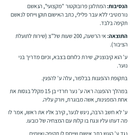
הנסיבות:
המתלונן פרובוקטור "מקצועי", הנאשם
נורמטיבי ללא עבר פלילי, כתב האישום תוקן וייחס לנאשם
תקיפה בלבד.
התוצאה:
אי הרשעה, 200 שעות של"צ (שירות לתועלת
הציבור).
ע' הוא קיבוצניק, שירת כלוחם בצבא, וכיום מדריך בני
נוער.
בתקופת ההפגנות בבלפור, עלה ע' להפגין.
במהלך ההפגנה ראה ע' נער חרדי בן 15 מקלל בגסות את
אחת המפגינות, אשה מבוגרת, ויורק עליה.
ע' לא חשב הרבה, ניגש לנער, קירב אליו את ראשו, אמר לו
מה דעתו עליו ונגח בו קלות עם המצחיה של כובעו.
נגד ע' הוגש כתב אישום שייחס לו תקיפה ואיומים.