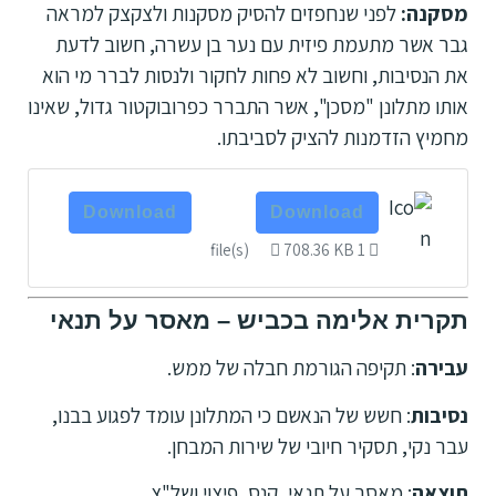
מסקנה:
לפני שנחפזים להסיק מסקנות ולצקצק למראה
גבר אשר מתעמת פיזית עם נער בן עשרה, חשוב לדעת
את הנסיבות, וחשוב לא פחות לחקור ולנסות לברר מי הוא
אותו מתלונן "מסכן", אשר התברר כפרובוקטור גדול, שאינו
מחמיץ הזדמנות להציק לסביבתו.
Download
Download
708.36 KB
1 file(s)
תקרית אלימה בכביש – מאסר על תנאי
עבירה
: תקיפה הגורמת חבלה של ממש.
נסיבות
: חשש של הנאשם כי המתלונן עומד לפגוע בבנו,
עבר נקי, תסקיר חיובי של שירות המבחן.
תוצאה
: מאסר על תנאי, קנס, פיצוי ושל"צ.