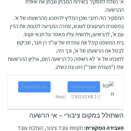
א' נשלח לתסקיר בשירות המבחן שבחן את שאלת
ההרשעה.
התסקיר היה חיובי ואכן המליץ להימנע מהרשעתו של א'.
במסגרת הטיעונים לעונש, עתרה התביעה למצות את הדין
עם א', להרשיעו, ולהשית עליו מאסר על תנאי וקנס.
בית המשפט קיבל את עמדתו של עו"ד רן תגר, שביקש
לבטל את הרשעתו של א', וכך היה.
לחובתו של א' לא רשומה כל הרשעה היום, וגיליון ההרשעות
שלו ("תעודת יושר") הינו צח כשלג.
Download
Download
832.02 KB
1 file(s)
השתולל במקום ציבורי – אי הרשעה
העבירה המקורית:
תקיפת עובד ציבור, העלבת עובד