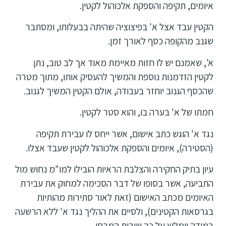
איומים, תקיפה והספקת אלכוהול לקטין.
הקטין עבד אצל א' בפיצוציה שהיתה בבעלותו, ומסתבר
שגנב מהקופה כסף לאורך זמן.
א', שאמנם יש לו חזות מאיימת מאוד אך לב טוב, נתן
לקטין הזדמנות נוספת והמשיך להעסיק אותו, מתוך מטרה
שהכסף הגנוב יוחזר בעבודה, אולם הקטין המשיך לגנוב.
חמתו של א' בערה בו, והוא סטר לקטין.
נגד א' הוגש כתב אישום, אשר ייחס לו עבירת תקיפה
(הסטירה), איומים והספקת אלכוהול לקטין שעבד אצלו.
עיון בתיק החקירה והצלבת הראיות הובילו למו"מ נחוש מול
התביעה, אשר בסופו של דבר הסכימה למחוק את עבירת
האיומים מכתב האישום (זאת לאור סתירות מהותיות
בגרסאות הקטינים), ולסיים את ההליך נגד א' ללא הרשעה
במידה וימליץ על כך שירות המבחן.