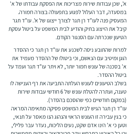
א', שכן עבודות שירות מצריכות את הפסקת עבודתו של א'
במסעדה, דבר העלול לפגוע בתפעולה בצורה חמורה.
המעסיק פנה לעו"ד רן תגר לצורך ייצוגו של א'. עו"ד תגר
קיבל את הייצוג בתיק והודיע לבית המשפט על ביטול עסקת
הטיעון שנכרתה עם הסנגור הקודם.
למרות שהתובע ניסה לשכנע את עו"ד רן תגר כי ההסדר
הוגן ומיטיב עם הנאשם, וכי ביטולו של ההסדר מעמיד את
א' בסכנה של עונש חמור יותר, לא ויתר עו"ד תגר ועמד על
ביטול ההסדר.
בשלב הטיעונים לעונש העלתה התביעה את רף הענישה לו
טענה, ועתרה להטלת עונש של 6 חודשי עבודות שירות
(במקום חודשיים כפי שהוסכם בהסדר).
עו"ד רן תגר הגיש לבית המשפט פסיקה מתאימה המראה
כי בגין עבירה זו העונש הראוי והנהוג הנו מאסר על תנאי,
וטען כי א' הינו אדם שקט, נעים הליכות, נעדר עבר פלילי,
וכי כל האירוע התרחש עקב פרובוקציה והצקות מתמשכות