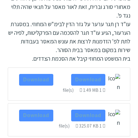
מאחורי סורג ובריח, זאת לאור מאסר על תנאי שהיה תלוי
נגד פ'.
עו"ד רן תגר ערער על גזר הדין לבימ"ש המחוזי. במסגרת
הערעור, הגיע עו"ד תגר להסכמה עם הפרקליטות, לפיה יש
לתת לפ' הזדמנות לרצות את עונש המאסר בעבודות
שירות במקום במאסר בבית הסוהר.
בית המשפט המחוזי קיבל את הסכמת הצדדים.
Download
Download
1.49 MB
1 file(s)
Download
Download
325.07 KB
1 file(s)