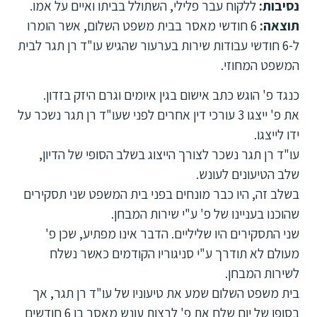
נסיבות:
ללקוח עבר פלילי, השתולל בביתו ואיים על אמו.
תוצאה:
6 חודשי מאסר בבית משפט השלום, אשר הומרו
ל-6 חודשי עבודות שירות בערעור שהגיש עו"ד רן תגר לבית
המשפט המחוזי.
כנגד פ' הוגש כתב אישום בגין איומים וגרם היזק בזדון.
את פ' ייצגו 3 עורכי דין אחרים לפני שעו"ד רן תגר נשכר על
ידו לייצגו.
עו"ד רן תגר נשכר לצורך הייצוג בשלב הסופי של הדיון,
שלב הטיעונים לעונש.
בשלב זה, היו כבר מונחים בפני בית המשפט שני תסקירים
שהוכנו בעניינו של פ' ע"י שירות המבחן.
שני התסקירים היו שליליים. הדבר אינו מפתיע, שכן פ'
מעולם לא תודרך ע"י סניגוריו הקודמים כאשר נשלח
לשירות המבחן.
בית משפט השלום שמע את טיעוניו של עו"ד רן תגר, אך
בסופו של יום שלח את פ' לרצות עונש מאסר בן 6 חודשים