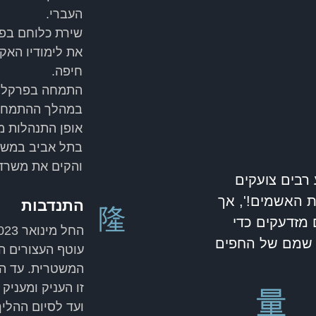
העברי.
שירת כלוחם בפל
את לימודיו האק
חיפה.
התמחה בפרקליט
במהלך ההתמחות
אופן התנהלות מ
והקים את משרדו
 רבים צועקים
ת האשמים!', אך
התנדבות
 מזדעקים כדי
שמם של החפים
עוטף העצורים ה
המשטרית. עד הי
זו העניק ומעניק
ועד לסיום ההליך