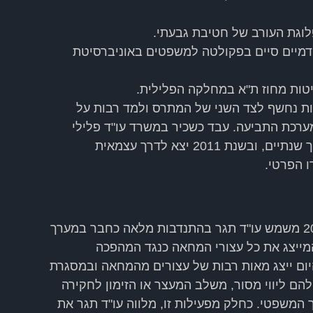
וגת העורב של חטיבת גבעתי.
דמיים סיים בפקולטה למשפטים באוניברסיטת
ות מחוז ת"א במחלקה הפלילית.
 נחשף לצד השני של המתרס ולמד רבות על
ערכת התביעה. עבד כשכיר במשרד עו"ד פלילי
בתל אביב במשך שנתיים, ובשנת 2011 יצא לדרך עצמאית
 הפרטי.
החל מינואר 2023 משמש עו"ד תגר בהתנדבות מלאה כחבר במערך
מייצג את כל עצורי המחאה כנגד המהפכה
ום ייצג מאות רבות של עצורים מהמחאה ובמסגרת
 להם ליווי מסור, משלב המעצר או הזימון לחקירה
 המשפטי. כחלק מפעילות זו, מלווה עו"ד תגר את