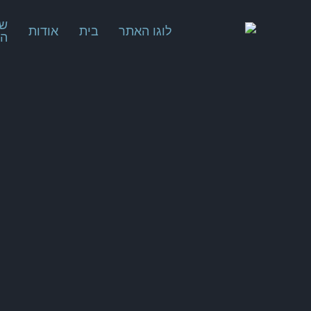
שי
בית
אודות
המ